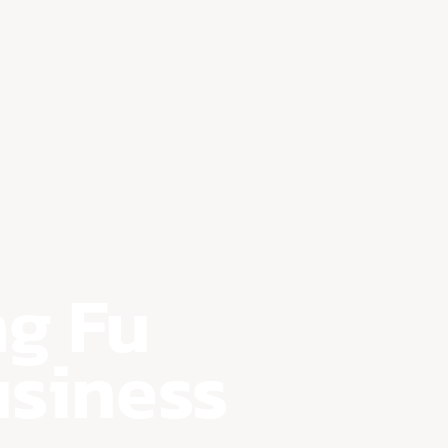
ng Fu
usiness