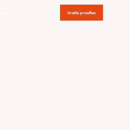
NL
uws
Gratis proefles