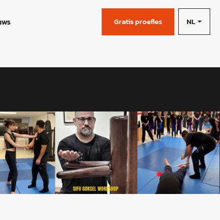
NL
uws
Gratis proefles