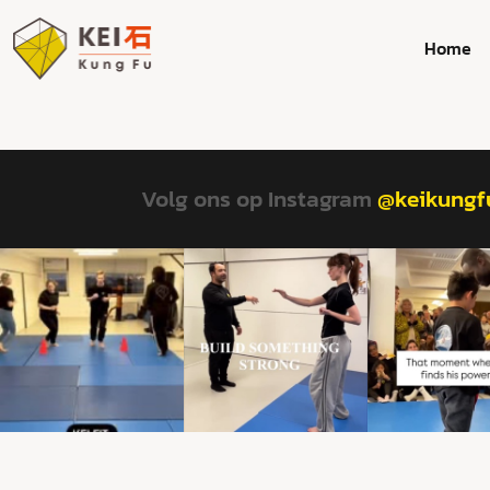
Home
Volg ons op Instagram
@keikungf