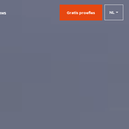
NL
uws
Gratis proefles