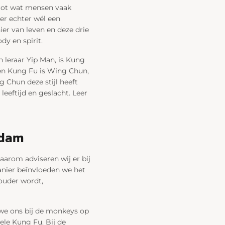
 tot wat mensen vaak
er echter wél een
ier van leven en deze drie
y en spirit.
 leraar Yip Man, is Kung
nen Kung Fu is Wing Chun,
 Chun deze stijl heeft
leeftijd en geslacht. Leer
rdam
aarom adviseren wij er bij
anier beïnvloeden we het
ouder wordt,
 we ons bij de monkeys op
ele Kung Fu. Bij de