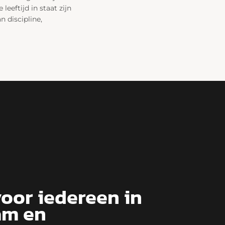
eeftijd in staat zijn
n discipline,
oor iedereen in
am en