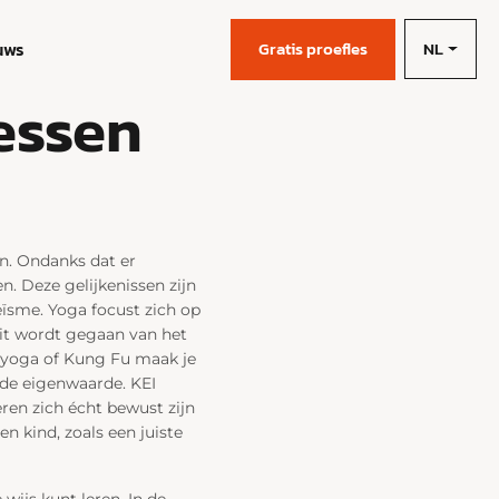
NL
uws
Gratis proefles
lessen
n. Ondanks dat er
n. Deze gelijkenissen zijn
eïsme. Yoga focust zich op
uit wordt gegaan van het
t yoga of Kung Fu maak je
 de eigenwaarde. KEI
ren zich écht bewust zijn
n kind, zoals een juiste
wijs kunt leren. In de