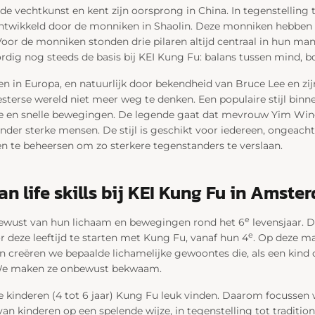
e vechtkunst en kent zijn oorsprong in China. In tegenstelling
ontwikkeld door de monniken in Shaolin. Deze monniken hebben 
Voor de monniken stonden drie pilaren altijd centraal in hun man
ig nog steeds de basis bij KEI Kung Fu: balans tussen mind, bod
 in Europa, en natuurlijk door bekendheid van Bruce Lee en zijn
sterse wereld niet meer weg te denken. Een populaire stijl bin
rte en snelle bewegingen. De legende gaat dat mevrouw Yim Wing
der sterke mensen. De stijl is geschikt voor iedereen, ongeacht 
n te beheersen om zo sterkere tegenstanders te verslaan.
n life skills bij KEI Kung Fu in Amste
e
bewust van hun lichaam en bewegingen rond het 6
levensjaar. D
e
deze leeftijd te starten met Kung Fu, vanaf hun 4
. Op deze m
n creëren we bepaalde lichamelijke gewoontes die, als een kind 
We maken ze onbewust bekwaam.
ge kinderen (4 tot 6 jaar) Kung Fu leuk vinden. Daarom focussen
an kinderen op een spelende wijze, in tegenstelling tot tradition