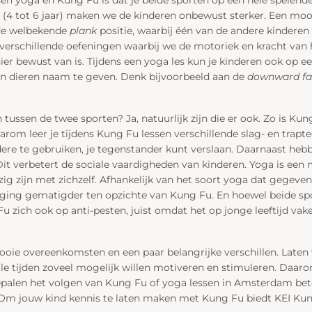
 (4 tot 6 jaar) maken we de kinderen onbewust sterker. Een moo
 de welbekende
plank
positie, waarbij één van de andere kinderen
an verschillende oefeningen waarbij we de motoriek en kracht van 
ier bewust van is. Tijdens een yoga les kun je kinderen ook op ee
en dieren naam te geven. Denk bijvoorbeeld aan de
downward fa
n tussen de twee sporten? Ja, natuurlijk zijn die er ook. Zo is Ku
rom leer je tijdens Kung Fu lessen verschillende slag- en traptec
ere te gebruiken, je tegenstander kunt verslaan. Daarnaast heb
 Dit verbetert de sociale vaardigheden van kinderen. Yoga is een 
ig zijn met zichzelf. Afhankelijk van het soort yoga dat gegeven
ging gematigder ten opzichte van Kung Fu. En hoewel beide s
Fu zich ook op anti-pesten, juist omdat het op jonge leeftijd v
ooie overeenkomsten en een paar belangrijke verschillen. Laten
lle tijden zoveel mogelijk willen motiveren en stimuleren. Daaro
epalen het volgen van Kung Fu of yoga lessen in Amsterdam beter
 Om jouw kind kennis te laten maken met Kung Fu biedt KEI Ku