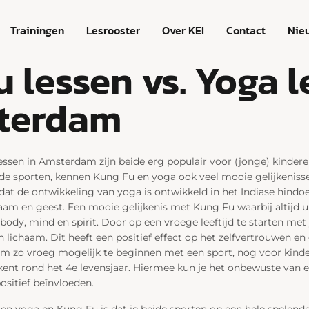
Trainingen
Lesrooster
Over KEI
Contact
Nie
 lessen vs. Yoga 
terdam
essen in Amsterdam zijn beide erg populair voor (jonge) kindere
eide sporten, kennen Kung Fu en yoga ook veel mooie gelijkenisse
t dat de ontwikkeling van yoga is ontwikkeld in het Indiase hindo
aam en geest. Een mooie gelijkenis met Kung Fu waarbij altijd 
body, mind en spirit. Door op een vroege leeftijd te starten me
 lichaam. Dit heeft een positief effect op het zelfvertrouwen en
om zo vroeg mogelijk te beginnen met een sport, nog voor kinde
kent rond het 4e levensjaar. Hiermee kun je het onbewuste van ee
sitief beïnvloeden.
sen yoga en Kung Fu is dat je beide sporten op een hele spelende 