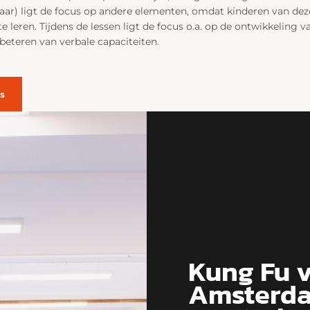
jaar) ligt de focus op andere elementen, omdat kinderen van deze l
eren. Tijdens de lessen ligt de focus o.a. op de ontwikkeling va
beteren van verbale capaciteiten.
s
Kung Fu v
Amsterd