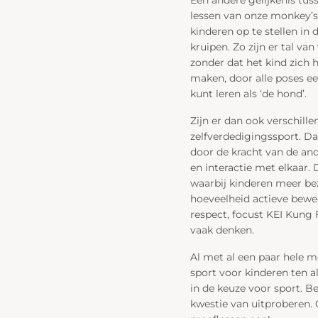
lessen van onze monkey’s
kinderen op te stellen in
kruipen. Zo zijn er tal v
zonder dat het kind zich h
maken, door alle poses e
kunt leren als ‘de hond’.
Zijn er dan ook verschille
zelfverdedigingssport. Daa
door de kracht van de and
en interactie met elkaar.
waarbij kinderen meer bez
hoeveelheid actieve bewe
respect, focust KEI Kung 
vaak denken.
Al met al een paar hele m
sport voor kinderen ten a
in de keuze voor sport. B
kwestie van uitproberen.