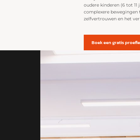
oudere kinderen (6 tot 11 
complexere bewegingen te l
zelfvertrouwen en het ver
Boek een gratis proefle