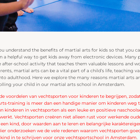
 you understand the benefits of martial arts for kids so that you
an a helpful way to get kids away from electronic devices. Many p
ve after-school activity that teaches them valuable lessons and w
ents, martial arts can be a vital part of a child’s life, teaching v
r into adulthood. Here we explore the many reasons martial arts
lling your child in our martial arts school in Amsterdam.
en de voordelen van vechtsporten voor kinderen te begrijpen, zod
Arts-training is meer dan een handige manier om kinderen weg 
n kinderen in vechtsporten als een leuke en positieve naschoolse
 werkt. Vechtsporten creëren niet alleen rust voor werkende oud
 een kind, door waarden aan te leren en belangrijke karaktereig
Hier onderzoeken we de vele redenen waarom vechtsporten goed
kind in te schrijven voor onze vechtsportschool in Amsterdam.