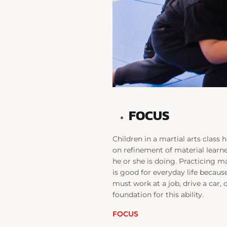
FOCUS
Children in a martial arts class 
on refinement of material learne
he or she is doing. Practicing ma
is good for everyday life because
must work at a job, drive a car, o
foundation for this ability.
FOCUS