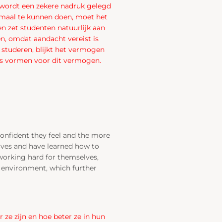
r wordt een zekere nadruk gelegd
emaal te kunnen doen, moet het
n zet studenten natuurlijk aan
en, omdat aandacht vereist is
 studeren, blijkt het vermogen
is vormen voor dit vermogen.
confident they feel and the more
lves and have learned how to
 working hard for themselves,
e environment, which further
 ze zijn en hoe beter ze in hun