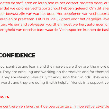
oeten de stof leren en leren hoe ze het correct moeten doen; e
aal dat we op onze vechtsportschool hebben geleerd. Om dit all
zeer bewust zijn van wat het doet. Het beoefenen van vechtsporte
ren en te presteren. Dit is duidelijk goed voor het dagelijks lev
teiten. Als iemand volwassen wordt en moet werken, autorijden of
ardigheid van onschatbare waarde. Vechtsporten kunnen de bas
 CONFIDENCE
o concentrate and learn, and the more aware they are, the more 
. They are excelling and working on themselves and for themse
. They are staying physically fit and using their minds. They are
orth, and they are doing it with helpful friends in a supportiv
UWEN
ncentreren en leren, en hoe bewuster ze zijn, hoe zelfverzekerder