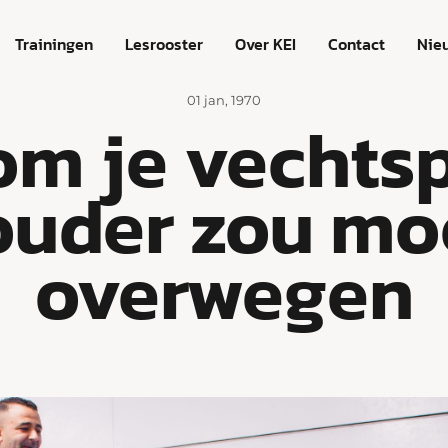
Trainingen
Lesrooster
Over KEI
Contact
Nie
01 jan, 1970
m je vechts
 ouder zou mo
overwegen