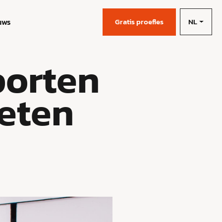
NL
uws
Gratis proefles
porten
eten