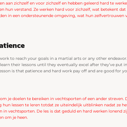
rken aan zichzelf en voor zichzelf en hebben geleerd hard te wer
iken hun verstand. Ze werken hard voor zichzelf, wat betekent dat
en in een ondersteunende omgeving, wat hun zelfvertrouwen v
Patience
f work to reach your goals in a martial arts or any other endeavo
learn their lessons until they eventually excel after they’ve put i
 lesson is that patience and hard work pay off and are good for 
k om je doelen te bereiken in vechtsporten of een ander streven. 
 hun lessen te leren totdat ze uiteindelijk uitblinken nadat ze 
in vechtsporten. De les is dat geduld en hard werken lonend zijn
en om je heen.