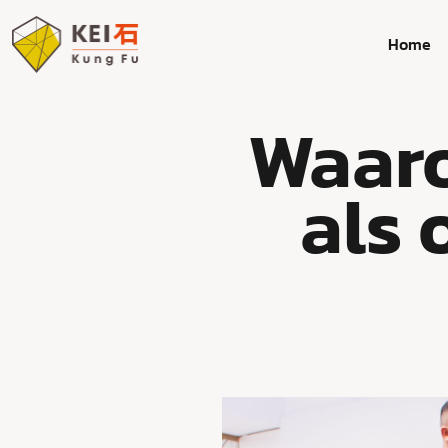
Home
Waaro
als