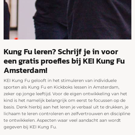
Kung Fu leren? Schrijf je in voor
een gratis proefles bij KEI Kung Fu
Amsterdam!
KEI Kung Fu gelooft in het stimuleren van individuele
sporten als Kung Fu en Kickboks lessen in Amsterdam,
zeker op jonge leeftijd. Voor de eigen ontwikkeling van het
kind is het namelijk belangrijk om eerst te focussen op de
basis. Denk hierbij aan het leren je verbaal uit te drukken, je
lichaam te leren controleren en zelfvertrouwen en discipline
te ontwikkelen. Aspecten waar veel aandacht aan wordt
gegeven bij KEI Kung Fu.