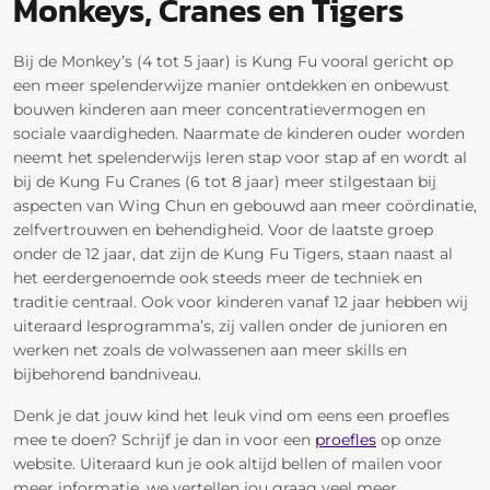
Monkeys, Cranes en Tigers
Bij de Monkey’s (4 tot 5 jaar) is Kung Fu vooral gericht op
een meer spelenderwijze manier ontdekken en onbewust
bouwen kinderen aan meer concentratievermogen en
sociale vaardigheden. Naarmate de kinderen ouder worden
neemt het spelenderwijs leren stap voor stap af en wordt al
bij de Kung Fu Cranes (6 tot 8 jaar) meer stilgestaan bij
aspecten van Wing Chun en gebouwd aan meer coördinatie,
zelfvertrouwen en behendigheid. Voor de laatste groep
onder de 12 jaar, dat zijn de Kung Fu Tigers, staan naast al
het eerdergenoemde ook steeds meer de techniek en
traditie centraal. Ook voor kinderen vanaf 12 jaar hebben wij
uiteraard lesprogramma’s, zij vallen onder de junioren en
werken net zoals de volwassenen aan meer skills en
bijbehorend bandniveau.
Denk je dat jouw kind het leuk vind om eens een proefles
mee te doen? Schrijf je dan in voor een
proefles
op onze
website. Uiteraard kun je ook altijd bellen of mailen voor
meer informatie, we vertellen jou graag veel meer.