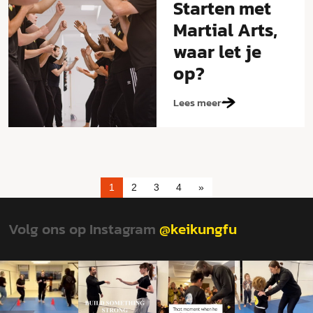
Starten met
Martial Arts,
waar let je
op?
Lees meer
1
2
3
4
»
Volg ons op Instagram
@keikungfu