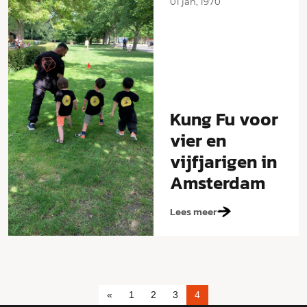
01 jan, 1970
Kung Fu voor
vier en
vijfjarigen in
Amsterdam
Lees meer
«
1
2
3
4