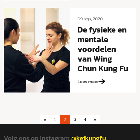
09 sep, 2020
De fysieke en
mentale
voordelen
van Wing
Chun Kung Fu
Lees meer
«
1
2
3
4
»
Volg ons op Instagram
@keikungfu