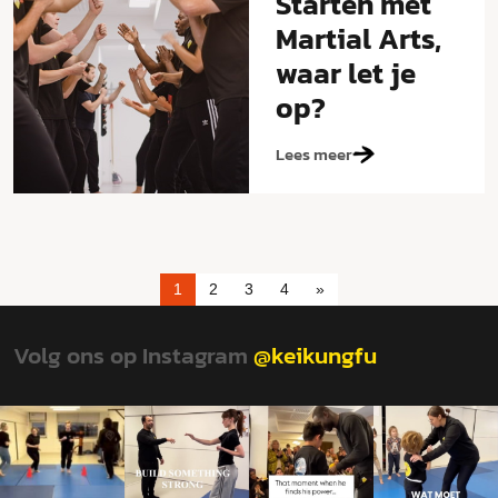
Starten met
Martial Arts,
waar let je
op?
Lees meer
1
2
3
4
»
Volg ons op Instagram
@keikungfu