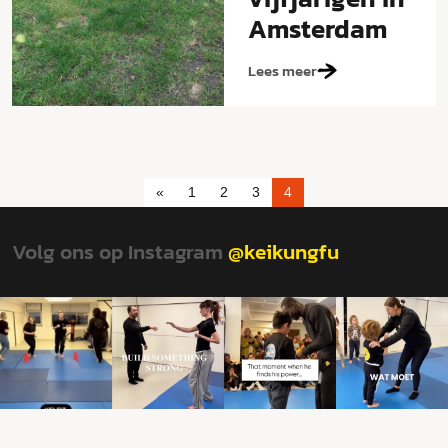
Amsterdam
Lees meer
«
1
2
3
4
Volg ons op Instagram
@keikungfu